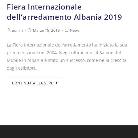
Fiera Internazionale
dell’arredamento Albania 2019
Post
Post
Post
admin
Marzo 18, 2019
News
Author:
published:
Category:
La Fiera Internazionale dell'arredamento ha iniziato la sua
prima edizione nel 2004. Negli ultimi anni, il Salone del
Mobile in Albania è stato un successo, come nella crescita
degli esibitori…
Fiera
CONTINUA A LEGGERE
Internazionale
dell’arredamento
Albania
2019